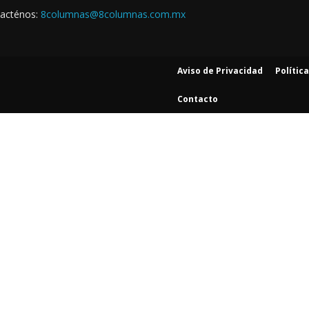
acténos:
8columnas@8columnas.com.mx
Aviso de Privacidad
Polític
Contacto