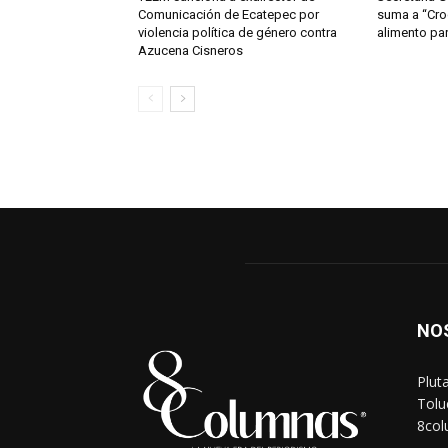
Comunicación de Ecatepec por
suma a “Cro
violencia política de género contra
alimento par
Azucena Cisneros
NO
Plut
Tolu
8co