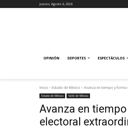
Jueves, Agosto 6, 2026
OPINIÓN
DEPORTES
ESPECTÁCULOS
Inicio
Estado de México
Avanza en tiempo y forma e
Estado de México
Valle de México
Avanza en tiempo 
electoral extraordi