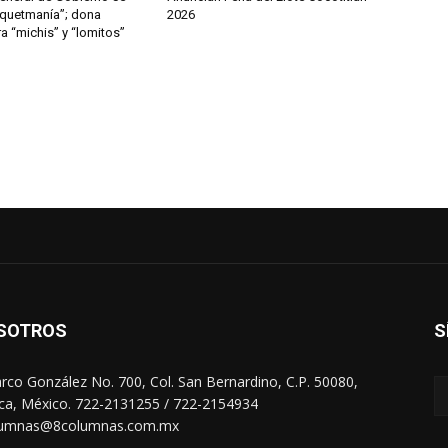
quetmanía”; dona
2026
a “michis” y “lomitos”
SOTROS
S
arco González No. 700, Col. San Bernardino, C.P. 50080,
ca, México. 722-2131255 / 722-2154934
lumnas@8columnas.com.mx