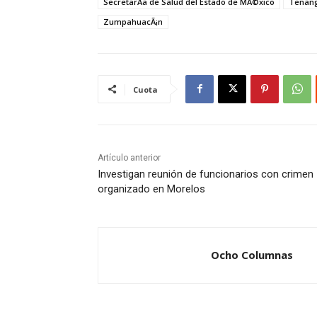
SecretarÃ­a de Salud del Estado de MÃ©xico
Tenang
ZumpahuacÃ¡n
Cuota
Artículo anterior
Investigan reunión de funcionarios con crimen
organizado en Morelos
Ocho Columnas