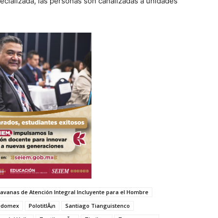
cializada, las personas son canalizadas a unidades
avanas de Atención Integral Incluyente para el Hombre
edomex
PolotitlÃ¡n
Santiago Tianguistenco