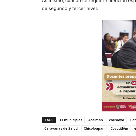
Asimismo, cuando se requiere atención espe
de segundo y tercer nivel.
TAGS
11 municipios
Acolman
calimaya
Car
Caravanas de Salud
Chicoloapan
CocotitlÃ¡n