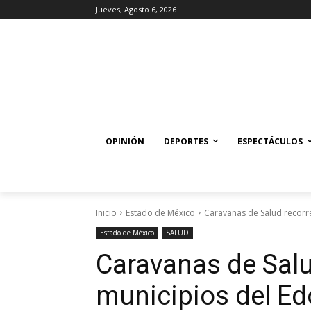
Jueves, Agosto 6, 2026
OPINIÓN
DEPORTES
ESPECTÁCULOS
Inicio
Estado de México
Caravanas de Salud recorr
Estado de México
SALUD
Caravanas de Salu
municipios del E