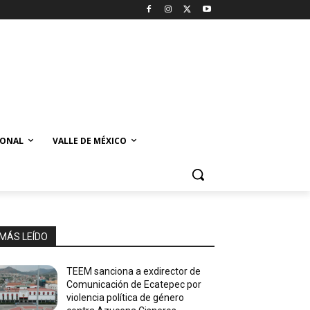
IONAL
VALLE DE MÉXICO
MÁS LEÍDO
TEEM sanciona a exdirector de
Comunicación de Ecatepec por
violencia política de género