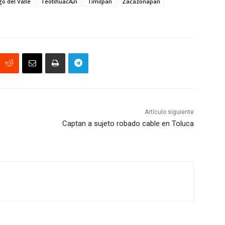
o del Valle
TeotihuacÃ¡n
Timilpan
Zacazonapan
Artículo siguiente
Captan a sujeto robado cable en Toluca