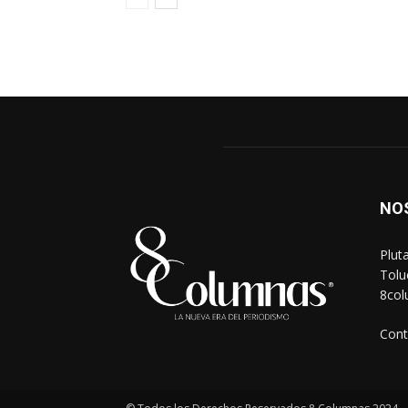
NO
Plut
Tolu
8co
Cont