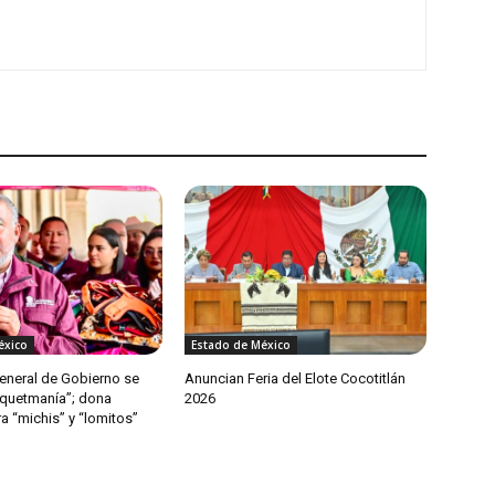
éxico
Estado de México
General de Gobierno se
Anuncian Feria del Elote Cocotitlán
quetmanía”; dona
2026
a “michis” y “lomitos”