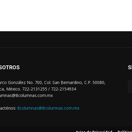
SOTROS
S
arco González No. 700, Col. San Bernardino, C.P. 50080,
ca, México. 722-2131255 / 722-2154934
lumnas@8columnas.com.mx
acténos:
8columnas@8columnas.com.mx