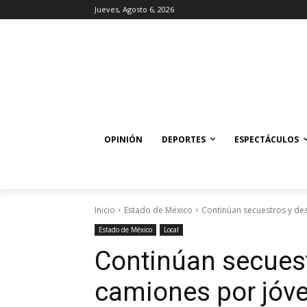
Jueves, Agosto 6, 2026
OPINIÓN
DEPORTES
ESPECTÁCULOS
Inicio
Estado de México
Continúan secuestros y de
Estado de México
Local
Continúan secuest
camiones por jóve