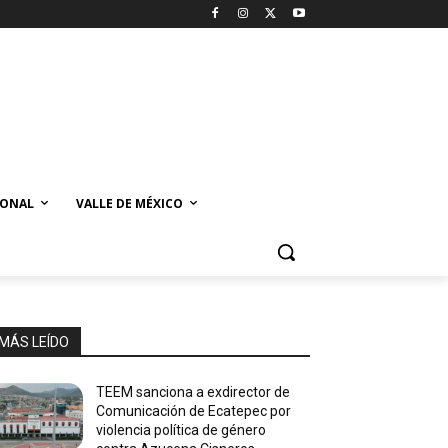
IONAL
VALLE DE MÉXICO
MÁS LEÍDO
TEEM sanciona a exdirector de
Comunicación de Ecatepec por
violencia política de género