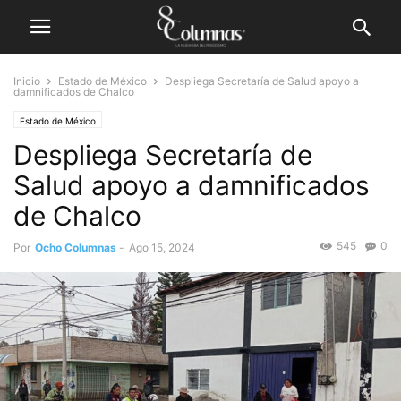
Inicio
Estado de México
Despliega Secretaría de Salud apoyo a
damnificados de Chalco
Estado de México
Despliega Secretaría de
Salud apoyo a damnificados
de Chalco
545
0
Por
Ocho Columnas
-
Ago 15, 2024