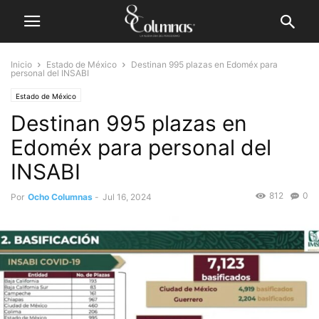
Inicio
Estado de México
Destinan 995 plazas en Edoméx para
personal del INSABI
Estado de México
Destinan 995 plazas en
Edoméx para personal del
INSABI
812
0
Por
Ocho Columnas
-
Jul 16, 2024