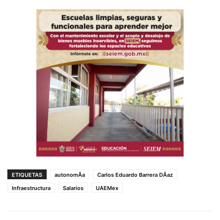
ETIQUETAS
autonomÃ­a
Carlos Eduardo Barrera DÃ­az
Infraestructura
Salarios
UAEMex