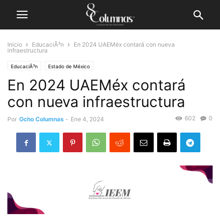
Inicio
EducaciÃ³n
En 2024 UAEMéx contará con nueva
infraestructura
EducaciÃ³n
Estado de México
En 2024 UAEMéx contará
con nueva infraestructura
602
0
Por
Ocho Columnas
-
Ene 4, 2024