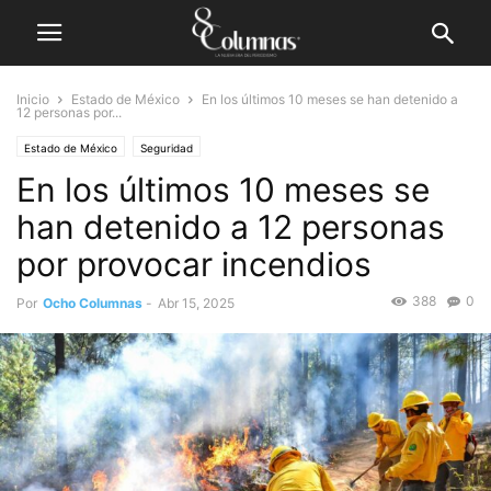
Inicio
Estado de México
En los últimos 10 meses se han detenido a
12 personas por...
Estado de México
Seguridad
En los últimos 10 meses se
han detenido a 12 personas
por provocar incendios
388
0
Por
Ocho Columnas
-
Abr 15, 2025