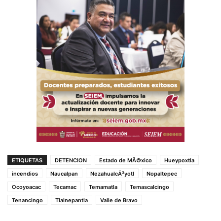
ETIQUETAS
DETENCION
Estado de MÃ©xico
Hueypoxtla
incendios
Naucalpan
NezahualcÃ³yotl
Nopaltepec
Ocoyoacac
Tecamac
Temamatla
Temascalcingo
Tenancingo
Tlalnepantla
Valle de Bravo