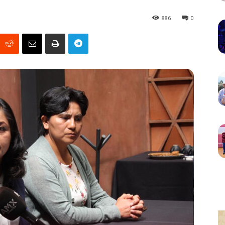
886
0