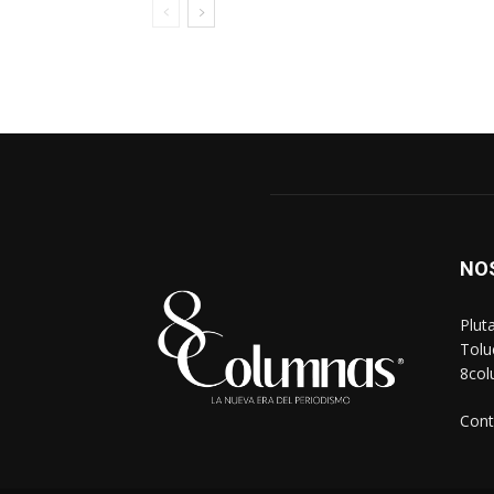
NO
Plut
Tolu
8co
Cont