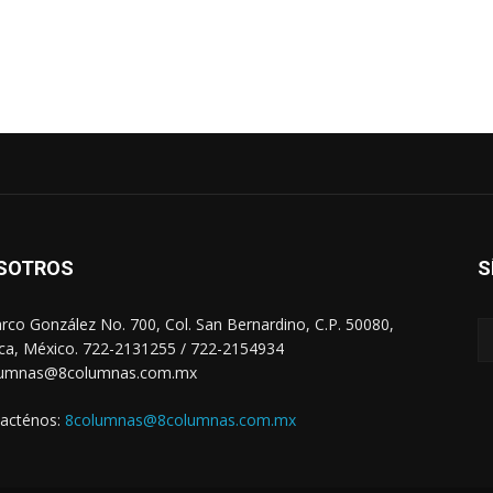
SOTROS
S
arco González No. 700, Col. San Bernardino, C.P. 50080,
ca, México. 722-2131255 / 722-2154934
lumnas@8columnas.com.mx
acténos:
8columnas@8columnas.com.mx