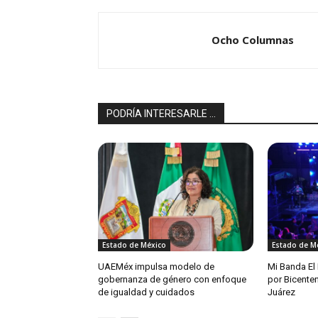
Ocho Columnas
PODRÍA INTERESARLE ...
Estado de México
Estado de M
UAEMéx impulsa modelo de
Mi Banda El
gobernanza de género con enfoque
por Bicente
de igualdad y cuidados
Juárez