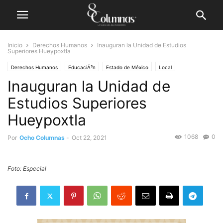
Inicio
Derechos Humanos
Inauguran la Unidad de Estudios
Superiores Hueypoxtla
Derechos Humanos
EducaciÃ³n
Estado de México
Local
Inauguran la Unidad de
Estudios Superiores
Hueypoxtla
1068
0
Por
Ocho Columnas
-
Oct 22, 2021
Foto: Especial