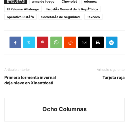
ETIQUETAS
arma de fuego
Chevrolet
edomex
El Palomar Atlatongo
FiscalÃ­a General de la RepÃºblica
operativo PistÃ³n
SecretarÃ­a de Seguridad
Texcoco
Artículo anterior
Artículo siguiente
Primera tormenta invernal
Tarjeta roja
deja nieve en Xinantécatl
Ocho Columnas