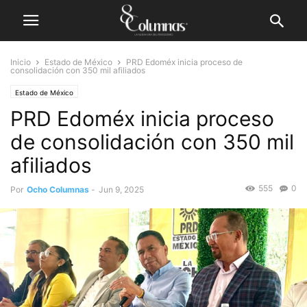
Inicio
Estado de México
PRD Edoméx inicia proceso de
consolidación con 350 mil afiliados
Estado de México
PRD Edoméx inicia proceso
de consolidación con 350 mil
afiliados
555
0
Por
Ocho Columnas
-
Jun 9, 2025