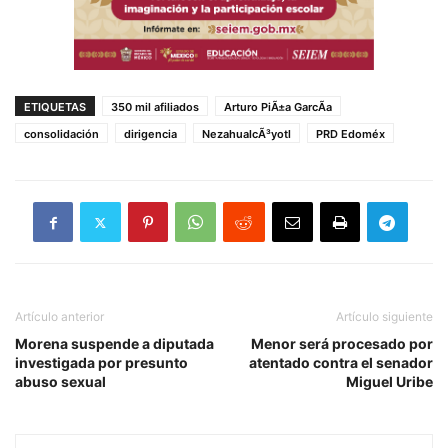
ETIQUETAS
350 mil afiliados
Arturo PiÃ±a GarcÃ­a
consolidación
dirigencia
NezahualcÃ³yotl
PRD Edoméx
Artículo anterior
Artículo siguiente
Morena suspende a diputada
Menor será procesado por
investigada por presunto
atentado contra el senador
abuso sexual
Miguel Uribe