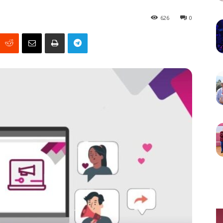
626
0