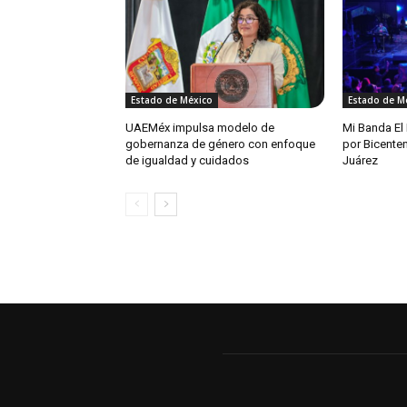
Estado de México
Estado de M
UAEMéx impulsa modelo de
Mi Banda El
gobernanza de género con enfoque
por Bicente
de igualdad y cuidados
Juárez