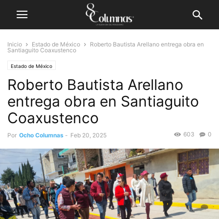
Inicio
Estado de México
Roberto Bautista Arellano entrega obra en
Santiaguito Coaxustenco
Estado de México
Roberto Bautista Arellano
entrega obra en Santiaguito
Coaxustenco
603
0
Por
Ocho Columnas
-
Feb 20, 2025