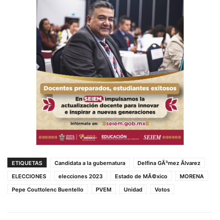
ETIQUETAS
Candidata a la gubernatura
Delfina GÃ³mez Ãlvarez
ELECCIONES
elecciones 2023
Estado de MÃ©xico
MORENA
Pepe Couttolenc Buentello
PVEM
Unidad
Votos