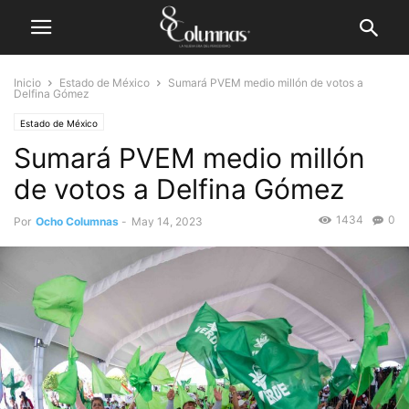
Inicio
Estado de México
Sumará PVEM medio millón de votos a
Delfina Gómez
Estado de México
Sumará PVEM medio millón
de votos a Delfina Gómez
1434
0
Por
Ocho Columnas
-
May 14, 2023