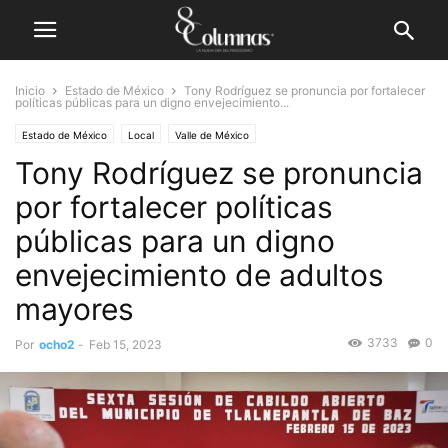
Inicio
Estado de México
Tony Rodríguez se pronuncia por fortalecer
políticas públicas para un digno envejecimiento...
Estado de México
Local
Valle de México
Tony Rodríguez se pronuncia
por fortalecer políticas
públicas para un digno
envejecimiento de adultos
mayores
3733
0
Por
ocho2
-
Feb 15, 2023