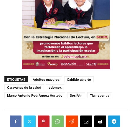
ETIQUETAS
Adultos mayores
Cabildo abierto
Caravanas de la salud
edomex
Marco Antonio RodrÃ­guez Hurtado
SesiÃ³n
Tlalnepantla