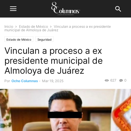
Inicio
Estado de México
Vinculan a proceso a ex presidente
municipal de Almoloya de Juárez
Estado de México
Seguridad
Vinculan a proceso a ex
presidente municipal de
Almoloya de Juárez
627
0
Por
Ocho Columnas
-
Mar 19, 2025