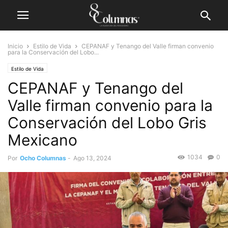
Inicio
Estilo de Vida
CEPANAF y Tenango del Valle firman convenio
para la Conservación del Lobo...
Estilo de Vida
CEPANAF y Tenango del
Valle firman convenio para la
Conservación del Lobo Gris
Mexicano
1034
0
Por
Ocho Columnas
-
Ago 13, 2024