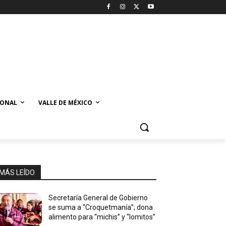
IONAL
VALLE DE MÉXICO
MÁS LEÍDO
Secretaría General de Gobierno
se suma a “Croquetmanía”; dona
alimento para “michis” y “lomitos”