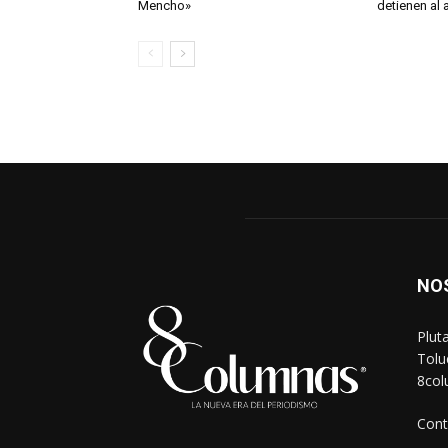
Mencho»
detienen al 
NO
Plut
Tolu
8co
Cont