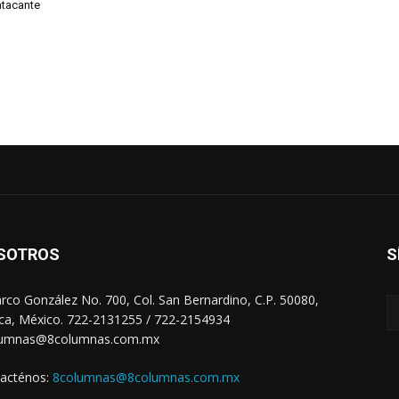
atacante
SOTROS
S
arco González No. 700, Col. San Bernardino, C.P. 50080,
ca, México. 722-2131255 / 722-2154934
lumnas@8columnas.com.mx
acténos:
8columnas@8columnas.com.mx