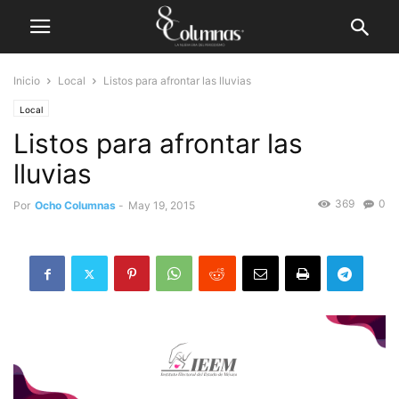
Inicio
Local
Listos para afrontar las lluvias
Local
Listos para afrontar las
lluvias
369
0
Por
Ocho Columnas
-
May 19, 2015