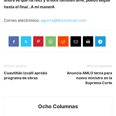
ahora sé que fui feliz y si lloré también ame, puedo seguir
hasta el final…A mi manerA
Correo electrónico:
aguirre@8columnas.com
Artículo anterior
Artículo siguiente
Cuautitlán Izcalli aprobó
Anuncia AMLO terna para
programa de obras
nuevo ministro en la
Suprema Corte
Ocho Columnas