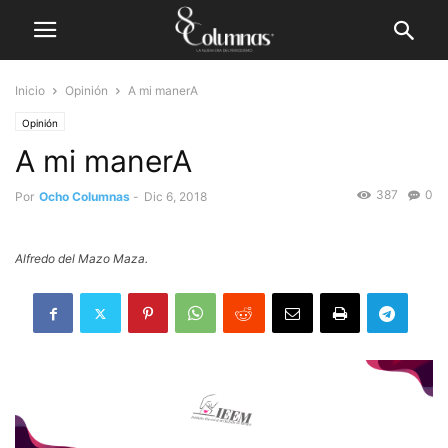
Inicio
Opinión
A mi manerA
Opinión
A mi manerA
387
0
Por
Ocho Columnas
-
Dic 6, 2018
Alfredo del Mazo Maza.