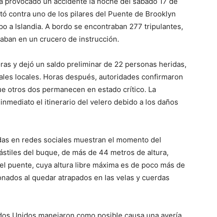
a provocado un accidente la noche del sábado 17 de
ó contra uno de los pilares del Puente de Brooklyn
o a Islandia. A bordo se encontraban 277 tripulantes,
paban en un crucero de instrucción.
ras y dejó un saldo preliminar de 22 personas heridas,
tales locales. Horas después, autoridades confirmaron
ue otros dos permanecen en estado crítico. La
nmediato el itinerario del velero debido a los daños
das en redes sociales muestran el momento del
stiles del buque, de más de 44 metros de altura,
 del puente, cuya altura libre máxima es de poco más de
onados al quedar atrapados en las velas y cuerdas
ados Unidos manejaron como posible causa una avería