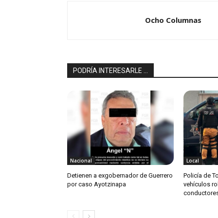
Ocho Columnas
PODRÍA INTERESARLE ...
Nacional
Local
Detienen a exgobernador de Guerrero
Policía de T
por caso Ayotzinapa
vehículos r
conductore