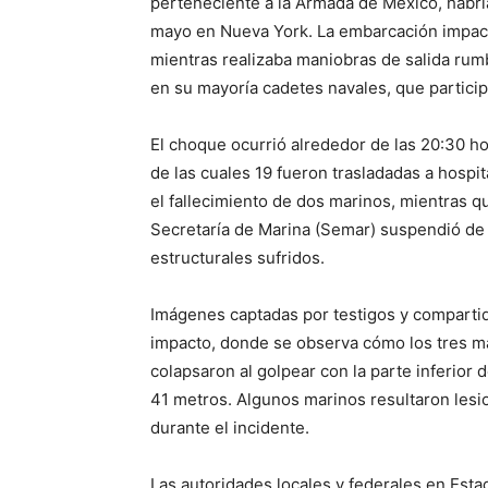
perteneciente a la Armada de México, habrí
mayo en Nueva York. La embarcación impact
mientras realizaba maniobras de salida rumb
en su mayoría cadetes navales, que partici
El choque ocurrió alrededor de las 20:30 ho
de las cuales 19 fueron trasladadas a hospi
el fallecimiento de dos marinos, mientras q
Secretaría de Marina (Semar) suspendió de i
estructurales sufridos.
Imágenes captadas por testigos y comparti
impacto, donde se observa cómo los tres má
colapsaron al golpear con la parte inferior
41 metros. Algunos marinos resultaron lesi
durante el incidente.
Las autoridades locales y federales en Est