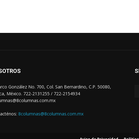
SOTROS
S
arco González No. 700, Col. San Bernardino, C.P. 50080,
ca, México. 722-2131255 / 722-2154934
lumnas@8columnas.com.mx
acténos:
8columnas@8columnas.com.mx