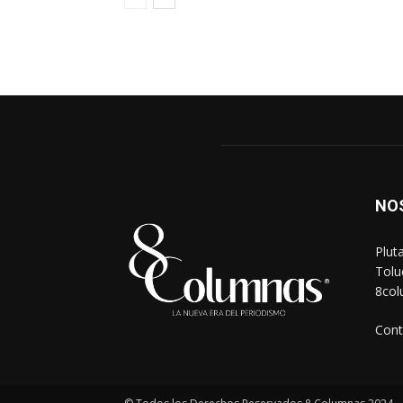
NO
Plut
Tolu
8co
Cont