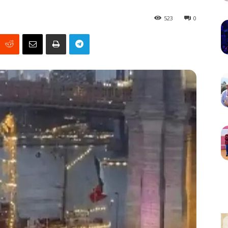
523
0