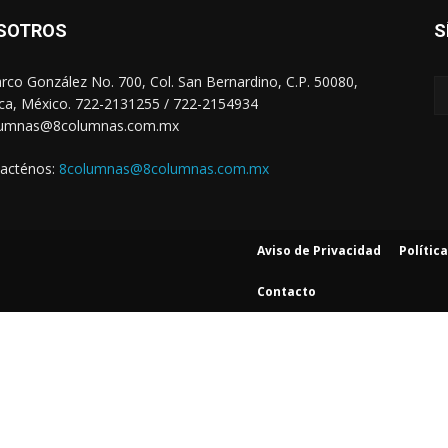
SOTROS
S
arco González No. 700, Col. San Bernardino, C.P. 50080,
ca, México. 722-2131255 / 722-2154934
lumnas@8columnas.com.mx
acténos:
8columnas@8columnas.com.mx
Aviso de Privacidad
Polític
Contacto