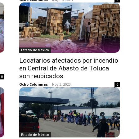
Estado de México
Locatarios afectados por incendio
en Central de Abasto de Toluca
son reubicados
0
Ocho Columnas
-
Nov 3, 2023
0
Estado de México