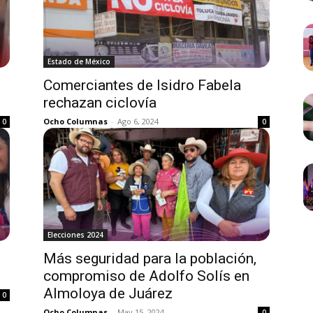
Estado de México
Comerciantes de Isidro Fabela
rechazan ciclovía
Ocho Columnas
-
Ago 6, 2024
0
0
Elecciones 2024
Más seguridad para la población,
compromiso de Adolfo Solís en
Almoloya de Juárez
0
Ocho Columnas
-
May 15, 2024
0