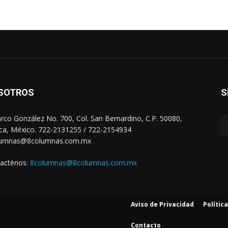
SOTROS
S
arco González No. 700, Col. San Bernardino, C.P. 50080,
ca, México. 722-2131255 / 722-2154934
lumnas@8columnas.com.mx
acténos:
8columnas@8columnas.com.mx
Aviso de Privacidad
Polític
Contacto