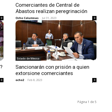
Comerciantes de Central de
Abastos realizan peregrinación
Ocho Columnas
-
Jul 31, 2023
0
0
Estado de México
?
Sancionarán con prisión a quien
extorsione comerciantes
ocho2
-
Feb 8, 2023
0
0
Página 1 de 5