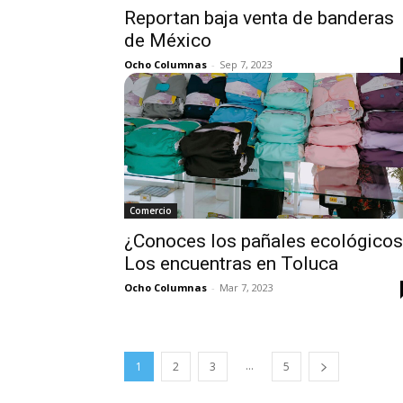
Reportan baja venta de banderas
de México
Ocho Columnas
-
Sep 7, 2023
Comercio
¿Conoces los pañales ecológicos
Los encuentras en Toluca
Ocho Columnas
-
Mar 7, 2023
...
1
2
3
5