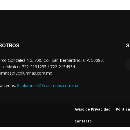
SOTROS
S
arco González No. 700, Col. San Bernardino, C.P. 50080,
ca, México. 722-2131255 / 722-2154934
lumnas@8columnas.com.mx
acténos:
8columnas@8columnas.com.mx
Aviso de Privacidad
Polític
Contacto