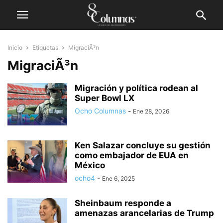
Inicio
Etiquetas
MigraciÃ³n
MigraciÃ³n
Migración y política rodean al
Super Bowl LX
Ocho Columnas
-
Ene 28, 2026
Ken Salazar concluye su gestión
como embajador de EUA en
México
ocho4
-
Ene 6, 2025
Sheinbaum responde a
amenazas arancelarias de Trump