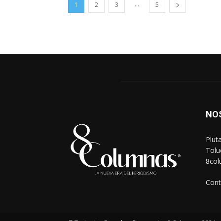
...
1
2
3
5
NO
Plut
Tolu
8co
Cont