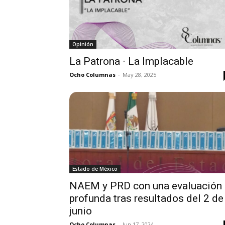
Opinión
La Patrona · La Implacable
Ocho Columnas
-
May 28, 2025
Estado de México
NAEM y PRD con una evaluación
profunda tras resultados del 2 de
junio
Ocho Columnas
-
Jun 17, 2024