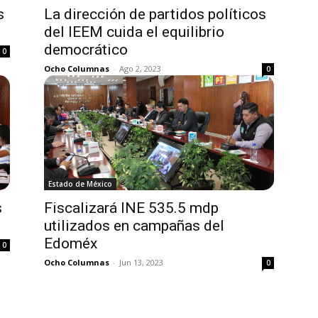
s
La dirección de partidos políticos
del IEEM cuida el equilibrio
democrático
0
Ocho Columnas
-
Ago 2, 2023
0
Estado de México
s
Fiscalizará INE 535.5 mdp
utilizados en campañas del
Edoméx
0
Ocho Columnas
-
Jun 13, 2023
0