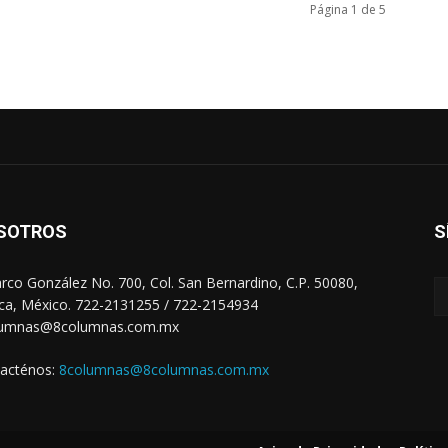
Página 1 de 5
SOTROS
S
arco González No. 700, Col. San Bernardino, C.P. 50080,
ca, México. 722-2131255 / 722-2154934
lumnas@8columnas.com.mx
acténos:
8columnas@8columnas.com.mx