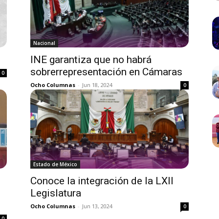
Nacional
INE garantiza que no habrá
sobrerrepresentación en Cámaras
0
Ocho Columnas
-
Jun 18, 2024
0
Estado de México
Conoce la integración de la LXII
Legislatura
Ocho Columnas
-
Jun 13, 2024
0
0