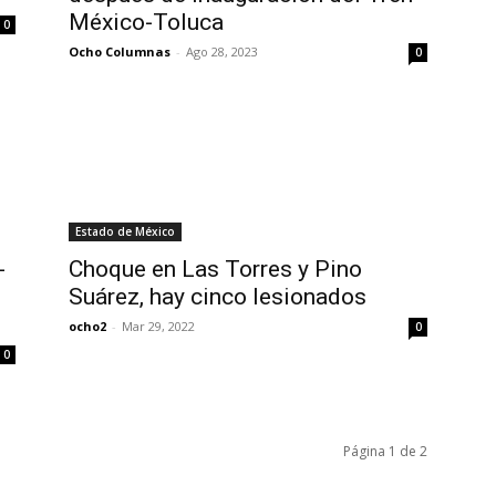
México-Toluca
0
Ocho Columnas
-
Ago 28, 2023
0
Estado de México
-
Choque en Las Torres y Pino
Suárez, hay cinco lesionados
ocho2
-
Mar 29, 2022
0
0
Página 1 de 2