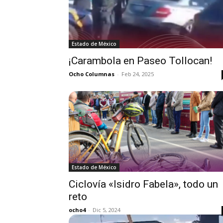
Estado de México
¡Carambola en Paseo Tollocan!
Ocho Columnas
-
Feb 24, 2025
Estado de México
Ciclovía «Isidro Fabela», todo un
reto
ocho4
-
Dic 5, 2024