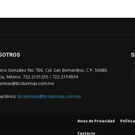
SOTROS
S
arco González No. 700, Col. San Bernardino, C.P. 50080,
ca, México. 722-2131255 / 722-2154934
lumnas@8columnas.com.mx
acténos:
8columnas@8columnas.com.mx
Aviso de Privacidad
Polític
Contacto