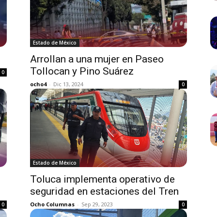
Estado de México
Arrollan a una mujer en Paseo
Tollocan y Pino Suárez
0
ocho4
-
Dic 13, 2024
0
Estado de México
Toluca implementa operativo de
seguridad en estaciones del Tren
Ocho Columnas
-
Sep 29, 2023
0
0