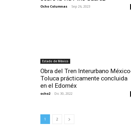
Ocho Columnas
-
Sep 26, 2023
Estado de México
Obra del Tren Interurbano México
Toluca prácticamente concluida
en el Edoméx
ocho2
-
Dic 30, 2022
1
2