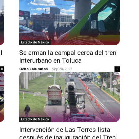
Estado de México
l
Se arman la campal cerca del tren
Interurbano en Toluca
Ocho Columnas
-
Sep 28, 2023
0
0
Estado de México
Intervención de Las Torres lista
después de inauguración del Tren