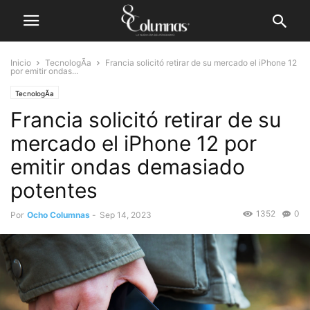
Inicio
TecnologÃ­a
Francia solicitó retirar de su mercado el iPhone 12
por emitir ondas...
TecnologÃ­a
Francia solicitó retirar de su
mercado el iPhone 12 por
emitir ondas demasiado
potentes
1352
0
Por
Ocho Columnas
-
Sep 14, 2023