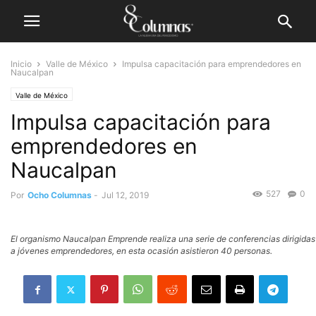
Inicio
Valle de México
Impulsa capacitación para emprendedores en
Naucalpan
Valle de México
Impulsa capacitación para
emprendedores en
Naucalpan
527
0
Por
Ocho Columnas
-
Jul 12, 2019
El organismo Naucalpan Emprende realiza una serie de conferencias dirigidas
a jóvenes emprendedores, en esta ocasión asistieron 40 personas.