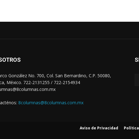
SOTROS
S
arco González No. 700, Col. San Bernardino, C.P. 50080,
ca, México. 722-2131255 / 722-2154934
lumnas@8columnas.com.mx
acténos:
8columnas@8columnas.com.mx
Aviso de Privacidad
Polític