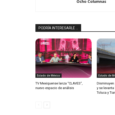
Ocho Columnas
PODRÍA INTERESARLE ...
Estado de México
Estado de M
TV Mexiquense lanza “CLAVES”,
Disminuyen 
nuevo espacio de análisis
y se levanta
Toluca y Ti