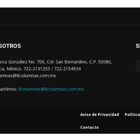
SOTROS
S
arco González No. 700, Col. San Bernardino, C.P. 50080,
ca, México. 722-2131255 / 722-2154934
lumnas@8columnas.com.mx
acténos:
8columnas@8columnas.com.mx
Aviso de Privacidad
Polític
Contacto