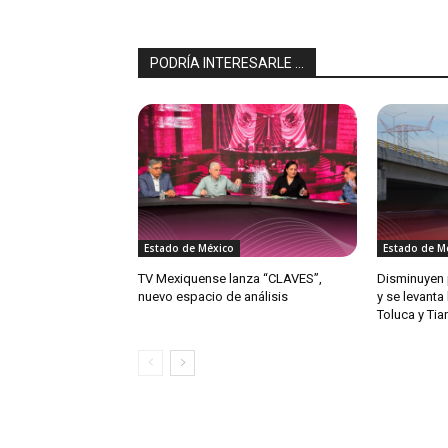
PODRÍA INTERESARLE ...
Estado de México
Estado de M
TV Mexiquense lanza “CLAVES”,
Disminuyen 
nuevo espacio de análisis
y se levanta
Toluca y Ti