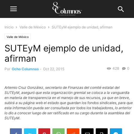
Inicio
Valle de México
SUTEyM ejemplo de unidad, afirman
Valle de México
SUTEyM ejemplo de unidad,
afirman
428
0
Por
Ocho Columnas
-
Oct 22, 2015
Artemio Cruz González, secretario de Finanzas del comité estatal del
SUTEyM, aseguró que esta organización gremial se coloca a la vanguardia
en materia de transparencia en el manejo de sus recursos, ya que en breve,
subirá a su página web el estado que guardan los fondos sindicales, para que
esta información pueda ser consultada por todos los trabajadores, lo anterior
lo dio a conocer luego de ser ratificado en su cargo durante la asamblea del
SUTEyM.