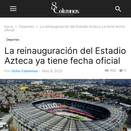
Inicio
Deportes
La reinauguración del Estadio Azteca ya tiene fecha
oficial
Deportes
La reinauguración del Estadio
Azteca ya tiene fecha oficial
692
0
Por
Ocho Columnas
-
May 8, 2025