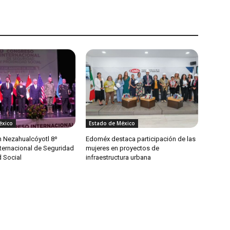
éxico
Estado de México
n Nezahualcóyotl 8º
Edoméx destaca participación de las
ternacional de Seguridad
mujeres en proyectos de
d Social
infraestructura urbana