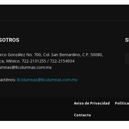
SOTROS
S
arco González No. 700, Col. San Bernardino, C.P. 50080,
ca, México. 722-2131255 / 722-2154934
lumnas@8columnas.com.mx
acténos:
8columnas@8columnas.com.mx
Aviso de Privacidad
Polític
Contacto