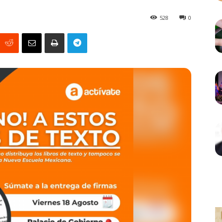
528
0