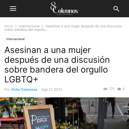
Inicio
Internacional
Asesinan a una mujer después de una discusión
sobre bandera del orgullo...
Internacional
Asesinan a una mujer
después de una discusión
sobre bandera del orgullo
LGBTQ+
721
0
Por
Ocho Columnas
-
Ago 21, 2023