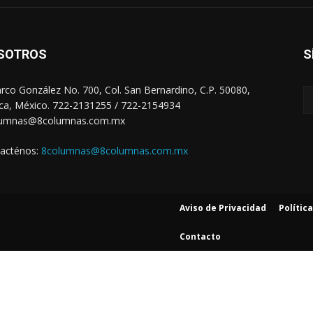
SOTROS
S
arco González No. 700, Col. San Bernardino, C.P. 50080,
ca, México. 722-2131255 / 722-2154934
lumnas@8columnas.com.mx
acténos:
8columnas@8columnas.com.mx
Aviso de Privacidad
Polític
Contacto