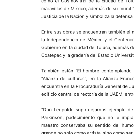
como el Cosmovitral de la ciudad de To
maravillas de México; además de su mural 
Justicia de la Nación y simboliza la defensa
Entre sus obras se encuentran también el m
la Independencia de México y el Centenar
Gobierno en la ciudad de Toluca; además de
Coatepec y la gradería del Estadio Universit
También están “El hombre contemplando al
“Alianza de culturas”, en la Alianza Fran
encuentra en la Procuraduría General de Just
edificio central de rectoría de la UAEM, entr
“Don Leopoldo supo dejarnos ejemplo de 
Parkinson, padecimiento que no le impidi
maestro conservaba su sentido del humor 
grande no solo como artista, sino como se