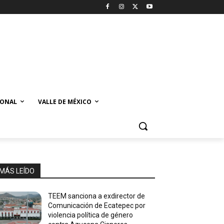
IONAL
VALLE DE MÉXICO
MÁS LEÍDO
TEEM sanciona a exdirector de
Comunicación de Ecatepec por
violencia política de género