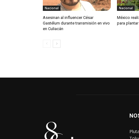
Nacional
Nacional
Asesinan al influencer César
México reali
Gastélum durante transmisión en vivo
para plantar
en Culiacán
NO
Plut
Tolu