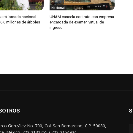
Nacional
zará jornada nacional
UNAM cancela contrato con empresa
 6.6 millones de árboles
encargada de examen virtual de
ingreso
SOTROS
S
arco González No. 700, Col. San Bernardino, C.P. 50080,
ca, México. 722-2131255 / 722-2154934