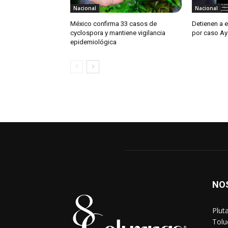
Nacional
Nacional
México confirma 33 casos de
Detienen a 
cyclospora y mantiene vigilancia
por caso Ay
epidemiológica
NO
Plut
Tolu