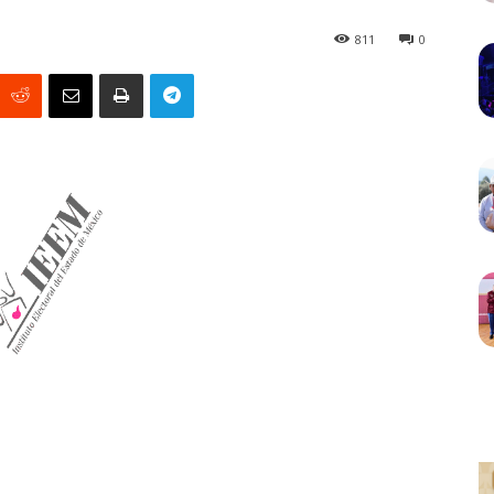
811
0