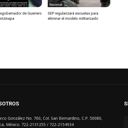
Nacional
exgobernador de Guerrero
SEP regularizará escuelas para
otzinapa
eliminar el modelo militarizado
SOTROS
S
arco González No. 700, Col. San Bernardino, C.P. 50080,
ca, México. 722-2131255 / 722-2154934