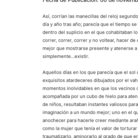
Así, corrían las manecillas del reloj segund
día y año tras año; parecía que el tiempo s
dentro del suplicio en el que cohabitaban lo
correr, correr, correr y no voltear, hacer d
mejor que mostrarse presente y atenerse a 
simplemente…existir.
Aquellos días en los que parecía que el sol
exquisitos atardeceres dibujados por el vah
momentos inolvidables en que los vecinos c
acompañada por un cubo de hielo para atenua
de niños, resultaban instantes valiosos para 
imaginación a un mun
do mejor;
uno en el qu
anochecer para hacerle creer mediante araño
como la mujer que tenía el valor de tortura
traumatizarlo, aminorarlo
al grado de que era