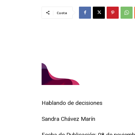
Cuota
Hablando de decisiones
Sandra Chávez Marín
Fecha de Publicación:
08
de
noviemb