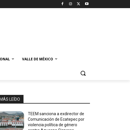
IONAL
VALLE DE MÉXICO
MÁS LEÍDO
TEEM sanciona a exdirector de
Comunicación de Ecatepec por
violencia política de género