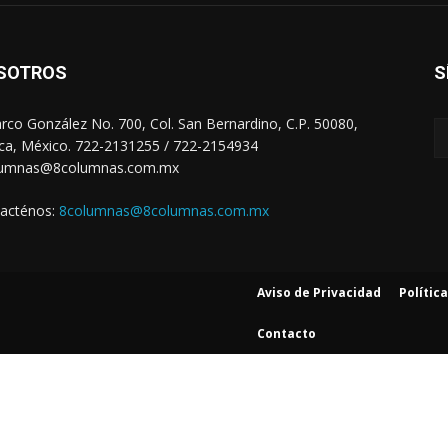
SOTROS
S
arco González No. 700, Col. San Bernardino, C.P. 50080,
ca, México. 722-2131255 / 722-2154934
lumnas@8columnas.com.mx
acténos:
8columnas@8columnas.com.mx
Aviso de Privacidad
Polític
Contacto