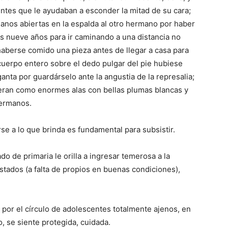
entes que le ayudaban a esconder la mitad de su cara;
manos abiertas en la espalda al otro hermano por haber
os
nueve
años para ir caminando a una distancia no
aberse comido una pieza antes de llegar a casa para
 cuerpo entero sobre el dedo pulgar del pie hubiese
ganta por guardárselo ante la angustia de la represalia;
ieran
como enormes alas con bellas plumas blancas y
hermanos.
rse a lo que brinda es fundamental para subsistir.
do de primaria le orilla a ingresar temerosa a la
stados (a falta de propios en buenas condiciones),
 por el círculo de adolescentes totalmente ajenos, en
o
,
se siente protegida, cuidada.