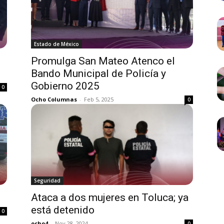
Estado de México
Promulga San Mateo Atenco el
Bando Municipal de Policía y
Gobierno 2025
0
Ocho Columnas
-
Feb 5, 2025
0
Seguridad
Ataca a dos mujeres en Toluca; ya
está detenido
0
ocho4
-
Nov 28, 2024
0