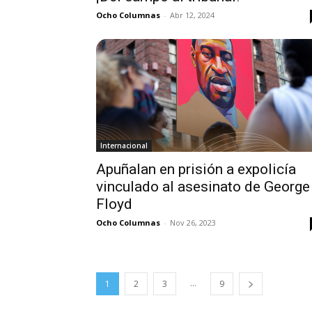
Ocho Columnas
-
Abr 12, 2024
Internacional
Apuñalan en prisión a expolicía
vinculado al asesinato de George
Floyd
Ocho Columnas
-
Nov 26, 2023
...
1
2
3
9