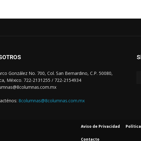
SOTROS
S
arco González No. 700, Col. San Bernardino, C.P. 50080,
ca, México. 722-2131255 / 722-2154934
lumnas@8columnas.com.mx
acténos:
8columnas@8columnas.com.mx
Aviso de Privacidad
Polític
Contacto