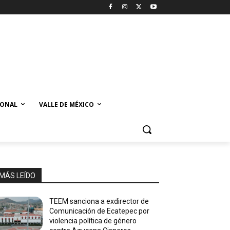
IONAL
VALLE DE MÉXICO
MÁS LEÍDO
TEEM sanciona a exdirector de
Comunicación de Ecatepec por
violencia política de género