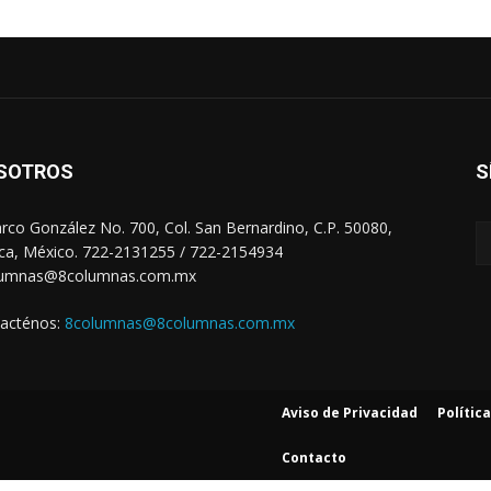
SOTROS
S
arco González No. 700, Col. San Bernardino, C.P. 50080,
ca, México. 722-2131255 / 722-2154934
lumnas@8columnas.com.mx
acténos:
8columnas@8columnas.com.mx
Aviso de Privacidad
Polític
Contacto