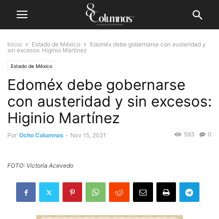
Inicio
Estado de México
Edoméx debe gobernarse con austeridad y
sin excesos: Higinio Martínez
Estado de México
Edoméx debe gobernarse
con austeridad y sin excesos:
Higinio Martínez
593
0
Por
Ocho Columnas
-
Nov 15, 2021
FOTO: Victoria Acevedo