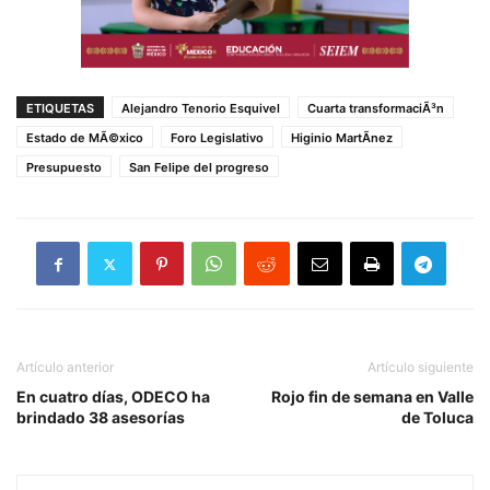
ETIQUETAS
Alejandro Tenorio Esquivel
Cuarta transformaciÃ³n
Estado de MÃ©xico
Foro Legislativo
Higinio MartÃ­nez
Presupuesto
San Felipe del progreso
Artículo anterior
Artículo siguiente
En cuatro días, ODECO ha
Rojo fin de semana en Valle
brindado 38 asesorías
de Toluca