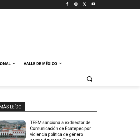
IONAL
VALLE DE MÉXICO
MÁS LEÍDO
TEEM sanciona a exdirector de
Comunicación de Ecatepec por
violencia política de género