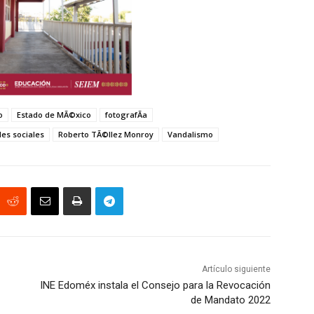
o
Estado de MÃ©xico
fotografÃ­a
es sociales
Roberto TÃ©llez Monroy
Vandalismo
Artículo siguiente
INE Edoméx instala el Consejo para la Revocación
de Mandato 2022