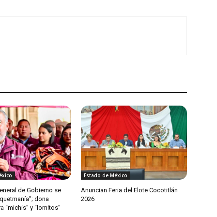
éxico
Estado de México
General de Gobierno se
Anuncian Feria del Elote Cocotitlán
quetmanía”; dona
2026
a “michis” y “lomitos”