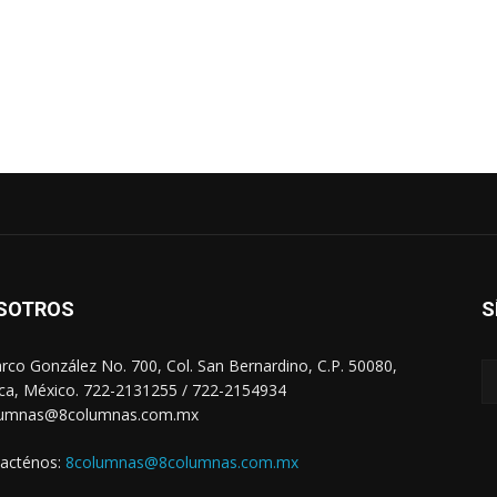
SOTROS
S
arco González No. 700, Col. San Bernardino, C.P. 50080,
ca, México. 722-2131255 / 722-2154934
lumnas@8columnas.com.mx
acténos:
8columnas@8columnas.com.mx