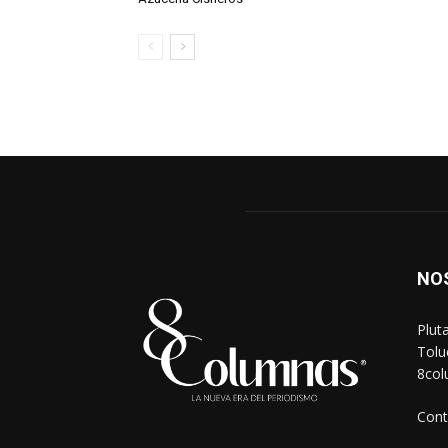
NO
Plut
Tolu
8co
Cont