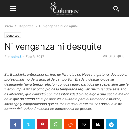
Inicio
Deportes
Ni venganza ni desquite
Deportes
Ni venganza ni desquite
316
0
Por
ocho3
-
Feb 6, 2017
Bill Belichick, entrenador en jefe de Patriotas de Nueva Inglaterra, destacó el
profesionalismo del mariscal de campo Tom Brady y descartó que su
desempeño haya tenido relación con los cuatro partidos de suspensión que le
fueron impuestos al principio de la temporada regular. "Insinuar que este año
es diferente, que compitió con más intensidad o hizo algo a una escala mayor
de lo que ha hecho en el pasado es insultante para el tremendo esfuerzo,
liderazgo y competitividad que ha mostrado durante los 17 años que lo he
entrenado", indicó Belichick en conferencia de prensa.